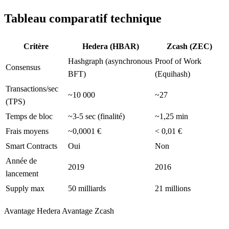
Tableau comparatif technique
Critère
Hedera (HBAR)
Zcash (ZEC)
Hashgraph (asynchronous
Proof of Work
Consensus
BFT)
(Equihash)
Transactions/sec
~10 000
~27
(TPS)
Temps de bloc
~3-5 sec (finalité)
~1,25 min
Frais moyens
~0,0001 €
< 0,01 €
Smart Contracts
Oui
Non
Année de
2019
2016
lancement
Supply max
50 milliards
21 millions
Avantage Hedera
Avantage Zcash