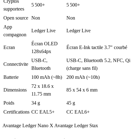
Cryptos
5 500+
5 500+
supportees
Open source
Non
Non
App
Ledger Live
Ledger Live
compagnon
Écran OLED
Ecran
Écran E-Ink tactile 3.7" courbé
128x64px
USB-C,
USB-C, Bluetooth 5.2, NFC, Qi
Connectivite
Bluetooth
(charge sans fil)
Batterie
100 mAh (~8h)
200 mAh (~10h)
72 x 18.6 x
Dimensions
85 x 54 x 6 mm
11.75 mm
Poids
34 g
45 g
Certifications
CC EAL5+
CC EAL6+
Avantage
Ledger Nano X
Avantage
Ledger Stax