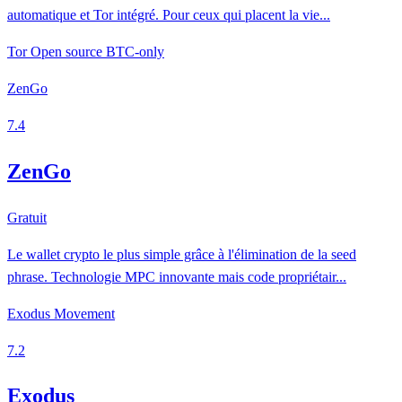
automatique et Tor intégré. Pour ceux qui placent la vie...
Tor
Open source
BTC-only
ZenGo
7.4
ZenGo
Gratuit
Le wallet crypto le plus simple grâce à l'élimination de la seed
phrase. Technologie MPC innovante mais code propriétair...
Exodus Movement
7.2
Exodus