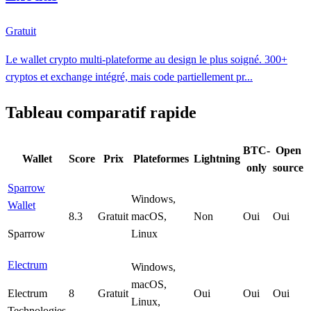
Gratuit
Le wallet crypto multi-plateforme au design le plus soigné. 300+
cryptos et exchange intégré, mais code partiellement pr...
Tableau comparatif rapide
BTC-
Open
Wallet
Score
Prix
Plateformes
Lightning
only
source
Sparrow
Windows,
Wallet
8.3
Gratuit
macOS,
Non
Oui
Oui
Sparrow
Linux
Electrum
Windows,
macOS,
Electrum
8
Gratuit
Oui
Oui
Oui
Linux,
Technologies