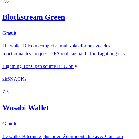
7.6
Blockstream Green
Gratuit
Un wallet Bitcoin complet et multi-plateforme avec des
fonctionnalités uniques : 2FA multisig natif, Tor, Lightning et s...
Lightning
Tor
Open source
BTC-only
zkSNACKs
7.5
Wasabi Wallet
Gratuit
Le wallet Bitcoin le plus orienté confidentialité avec CoinJoin