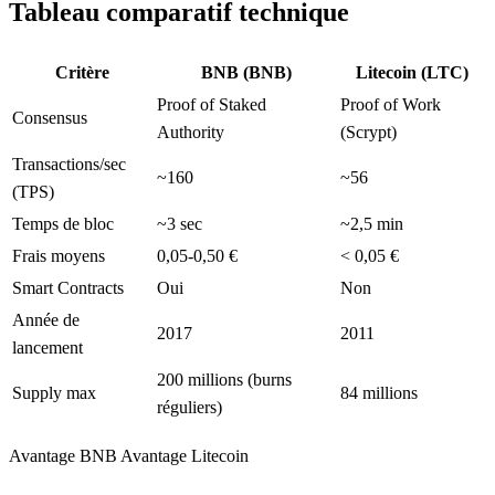
Tableau comparatif technique
Critère
BNB (BNB)
Litecoin (LTC)
Proof of Staked
Proof of Work
Consensus
Authority
(Scrypt)
Transactions/sec
~160
~56
(TPS)
Temps de bloc
~3 sec
~2,5 min
Frais moyens
0,05-0,50 €
< 0,05 €
Smart Contracts
Oui
Non
Année de
2017
2011
lancement
200 millions (burns
Supply max
84 millions
réguliers)
Avantage BNB
Avantage Litecoin