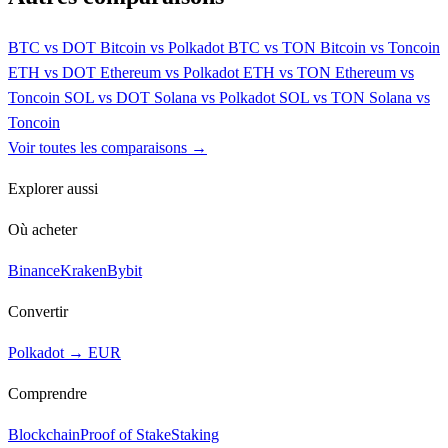
BTC vs DOT
Bitcoin vs Polkadot
BTC vs TON
Bitcoin vs Toncoin
ETH vs DOT
Ethereum vs Polkadot
ETH vs TON
Ethereum vs
Toncoin
SOL vs DOT
Solana vs Polkadot
SOL vs TON
Solana vs
Toncoin
Voir toutes les comparaisons →
Explorer aussi
Où acheter
Binance
Kraken
Bybit
Convertir
Polkadot → EUR
Comprendre
Blockchain
Proof of Stake
Staking