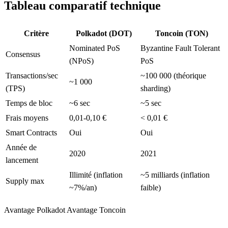
Tableau comparatif technique
Critère
Polkadot (DOT)
Toncoin (TON)
Nominated PoS
Byzantine Fault Tolerant
Consensus
(NPoS)
PoS
Transactions/sec
~100 000 (théorique
~1 000
(TPS)
sharding)
Temps de bloc
~6 sec
~5 sec
Frais moyens
0,01-0,10 €
< 0,01 €
Smart Contracts
Oui
Oui
Année de
2020
2021
lancement
Illimité (inflation
~5 milliards (inflation
Supply max
~7%/an)
faible)
Avantage Polkadot
Avantage Toncoin