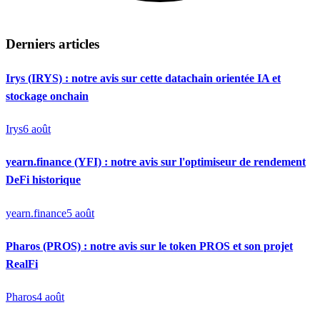
Derniers articles
Irys (IRYS) : notre avis sur cette datachain orientée IA et
stockage onchain
Irys
6 août
yearn.finance (YFI) : notre avis sur l'optimiseur de rendement
DeFi historique
yearn.finance
5 août
Pharos (PROS) : notre avis sur le token PROS et son projet
RealFi
Pharos
4 août