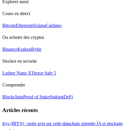
Explorer aussi
Cours en direct
Bitcoin
Ethereum
Solana
Cardano
Ou acheter des cryptos
Binance
Kraken
Bybit
Stocker en securite
Ledger Nano X
Trezor Safe 5
Comprendre
Blockchain
Proof of Stake
Staking
DeFi
Articles récents
Irys (IRYS) : notre avis sur cette datachain orientée IA et stockage