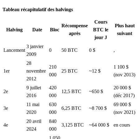
Tableau récapitulatif des halvings
Cours
Récompense
Plus haut
Halving
Date
Bloc
BTC le
après
suivant
jour J
3 janvier
Lancement
0
50 BTC
0 $
,
2009
28
210
1 100 $
1er
novembre
25 BTC
~12 $
000
(nov 2013)
2012
9 juillet
420
20 000 $
2e
12,5 BTC
~650 $
2016
000
(déc 2017)
11 mai
630
69 000 $
3e
6,25 BTC
~8 700 $
2020
000
(nov 2021)
20 avril
840
4e
3,125 BTC
~64 000 $
en cours
2024
000
1 050