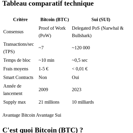
Tableau comparatif technique
Critère
Bitcoin (BTC)
Sui (SUI)
Proof of Work
Delegated PoS (Narwhal &
Consensus
(PoW)
Bullshark)
Transactions/sec
~7
~120 000
(TPS)
Temps de bloc
~10 min
~0,5 sec
Frais moyens
1-5 €
< 0,01 €
Smart Contracts
Non
Oui
Année de
2009
2023
lancement
Supply max
21 millions
10 milliards
Avantage Bitcoin
Avantage Sui
C'est quoi Bitcoin (BTC) ?