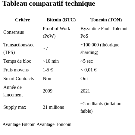
Tableau comparatif technique
Critère
Bitcoin (BTC)
Toncoin (TON)
Proof of Work
Byzantine Fault Tolerant
Consensus
(PoW)
PoS
Transactions/sec
~100 000 (théorique
~7
(TPS)
sharding)
Temps de bloc
~10 min
~5 sec
Frais moyens
1-5 €
< 0,01 €
Smart Contracts
Non
Oui
Année de
2009
2021
lancement
~5 milliards (inflation
Supply max
21 millions
faible)
Avantage Bitcoin
Avantage Toncoin