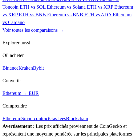
Toncoin
ETH vs SOL
Ethereum vs Solana
ETH vs XRP
Ethereum
vs XRP
ETH vs BNB
Ethereum vs BNB
ETH vs ADA
Ethereum
vs Cardano
Voir toutes les comparaisons →
Explorer aussi
Où acheter
Binance
Kraken
Bybit
Convertir
Ethereum → EUR
Comprendre
Ethereum
Smart contract
Gas fees
Blockchain
Avertissement :
Les prix affichés proviennent de CoinGecko et
représentent une moyenne pondérée sur les principales plateformes