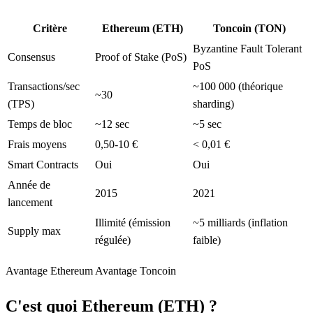
Critère
Ethereum (ETH)
Toncoin (TON)
Byzantine Fault Tolerant
Consensus
Proof of Stake (PoS)
PoS
Transactions/sec
~100 000 (théorique
~30
(TPS)
sharding)
Temps de bloc
~12 sec
~5 sec
Frais moyens
0,50-10 €
< 0,01 €
Smart Contracts
Oui
Oui
Année de
2015
2021
lancement
Illimité (émission
~5 milliards (inflation
Supply max
régulée)
faible)
Avantage Ethereum
Avantage Toncoin
C'est quoi Ethereum (ETH) ?