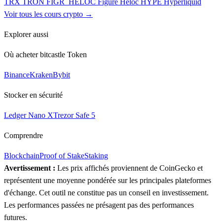
TRX
TRON
FIGR_HELOC
Figure Heloc
HYPE
Hyperliquid
Voir tous les cours crypto →
Explorer aussi
Où acheter bitcastle Token
Binance
Kraken
Bybit
Stocker en sécurité
Ledger Nano X
Trezor Safe 5
Comprendre
Blockchain
Proof of Stake
Staking
Avertissement :
Les prix affichés proviennent de CoinGecko et
représentent une moyenne pondérée sur les principales plateformes
d'échange. Cet outil ne constitue pas un conseil en investissement.
Les performances passées ne présagent pas des performances
futures.