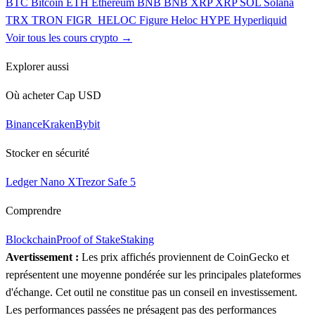
BTC
Bitcoin
ETH
Ethereum
BNB
BNB
XRP
XRP
SOL
Solana
TRX
TRON
FIGR_HELOC
Figure Heloc
HYPE
Hyperliquid
Voir tous les cours crypto →
Explorer aussi
Où acheter Cap USD
Binance
Kraken
Bybit
Stocker en sécurité
Ledger Nano X
Trezor Safe 5
Comprendre
Blockchain
Proof of Stake
Staking
Avertissement :
Les prix affichés proviennent de CoinGecko et
représentent une moyenne pondérée sur les principales plateformes
d'échange. Cet outil ne constitue pas un conseil en investissement.
Les performances passées ne présagent pas des performances