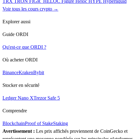
TRX
TRON
FIGR_HELOC
Figure Heloc
HYPE
Hyperliquid
Voir tous les cours crypto →
Explorer aussi
Guide ORDI
Qu'est-ce que ORDI ?
Où acheter ORDI
Binance
Kraken
Bybit
Stocker en sécurité
Ledger Nano X
Trezor Safe 5
Comprendre
Blockchain
Proof of Stake
Staking
Avertissement :
Les prix affichés proviennent de CoinGecko et
représentent une moyenne pondérée sur les principales plateformes