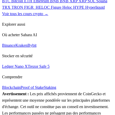
BTC
Bitcoin
ETH
Ethereum
BNB
BNB
XRP
XRP
SOL
Solana
TRX
TRON
FIGR_HELOC
Figure Heloc
HYPE
Hyperliquid
Voir tous les cours crypto →
Explorer aussi
Où acheter Sahara AI
Binance
Kraken
Bybit
Stocker en sécurité
Ledger Nano X
Trezor Safe 5
Comprendre
Blockchain
Proof of Stake
Staking
Avertissement :
Les prix affichés proviennent de CoinGecko et
représentent une moyenne pondérée sur les principales plateformes
d'échange. Cet outil ne constitue pas un conseil en investissement.
Les performances passées ne présagent pas des performances