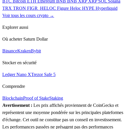
BTC
Bitcoin
ETH
Ethereum
BNB
BNB
XRP
XRP
SOL
Solana
TRX
TRON
FIGR_HELOC
Figure Heloc
HYPE
Hyperliquid
Voir tous les cours crypto →
Explorer aussi
Où acheter Saturn Dollar
Binance
Kraken
Bybit
Stocker en sécurité
Ledger Nano X
Trezor Safe 5
Comprendre
Blockchain
Proof of Stake
Staking
Avertissement :
Les prix affichés proviennent de CoinGecko et
représentent une moyenne pondérée sur les principales plateformes
d'échange. Cet outil ne constitue pas un conseil en investissement.
Les performances passées ne présagent pas des performances