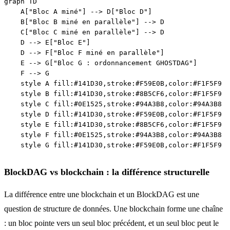
graph TD

    A["Bloc A miné"] --> D["Bloc D"]

    B["Bloc B miné en parallèle"] --> D

    C["Bloc C miné en parallèle"] --> D

    D --> E["Bloc E"]

    D --> F["Bloc F miné en parallèle"]

    E --> G["Bloc G : ordonnancement GHOSTDAG"]

    F --> G

    style A fill:#141D30,stroke:#F59E0B,color:#F1F5F9

    style B fill:#141D30,stroke:#8B5CF6,color:#F1F5F9

    style C fill:#0E1525,stroke:#94A3B8,color:#94A3B8

    style D fill:#141D30,stroke:#F59E0B,color:#F1F5F9

    style E fill:#141D30,stroke:#8B5CF6,color:#F1F5F9

    style F fill:#0E1525,stroke:#94A3B8,color:#94A3B8

BlockDAG vs blockchain : la différence structurelle
La différence entre une blockchain et un BlockDAG est une
question de structure de données. Une blockchain forme une chaîne
: un bloc pointe vers un seul bloc précédent, et un seul bloc peut le