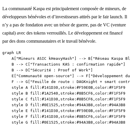
La communauté Kaspa est principalement composée de mineurs, de
développeurs bénévoles et d’investisseurs attirés par le fair launch. Il
n’y a pas de fondation avec un trésor de guerre, pas de VC (venture
capital) avec des tokens verrouillés. Le développement est financé
par des dons communautaires et le travail bénévole.
graph LR

    A["Mineurs ASIC kHeavyHash"] --> B["Réseau Kaspa Bl
    B --> C["Transactions KAS : confirmation rapide"]

    B --> D["Sécurité : Proof of Work"]

    E["Communauté open-source"] --> F["Développement du
    F --> G["Feuille de route : DAGKnight + smart contr
    style A fill:#141D30,stroke:#F59E0B,color:#F1F5F9

    style B fill:#1A2540,stroke:#8B5CF6,color:#F1F5F9

    style C fill:#141D30,stroke:#8B5CF6,color:#F1F5F9

    style D fill:#0E1525,stroke:#94A3B8,color:#94A3B8

    style E fill:#141D30,stroke:#F59E0B,color:#F1F5F9

    style F fill:#141D30,stroke:#8B5CF6,color:#F1F5F9
