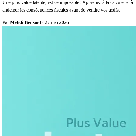
Une plus-value latente, est-ce imposable? Apprenez à la calculer et à
anticiper les conséquences fiscales avant de vendre vos actifs.
Par
Mehdi Bensaïd
·
27 mai 2026