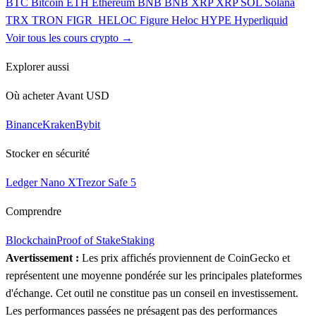
BTC
Bitcoin
ETH
Ethereum
BNB
BNB
XRP
XRP
SOL
Solana
TRX
TRON
FIGR_HELOC
Figure Heloc
HYPE
Hyperliquid
Voir tous les cours crypto →
Explorer aussi
Où acheter Avant USD
Binance
Kraken
Bybit
Stocker en sécurité
Ledger Nano X
Trezor Safe 5
Comprendre
Blockchain
Proof of Stake
Staking
Avertissement :
Les prix affichés proviennent de CoinGecko et
représentent une moyenne pondérée sur les principales plateformes
d'échange. Cet outil ne constitue pas un conseil en investissement.
Les performances passées ne présagent pas des performances