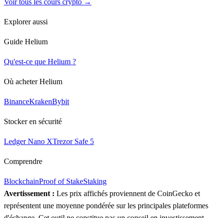
Voir tous les cours crypto →
Explorer aussi
Guide Helium
Qu'est-ce que Helium ?
Où acheter Helium
Binance
Kraken
Bybit
Stocker en sécurité
Ledger Nano X
Trezor Safe 5
Comprendre
Blockchain
Proof of Stake
Staking
Avertissement :
Les prix affichés proviennent de CoinGecko et
représentent une moyenne pondérée sur les principales plateformes
d'échange. Cet outil ne constitue pas un conseil en investissement.