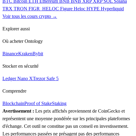
BTC
Bitcoin
ETH
Ethereum
BNB
BNB
XRP
XRP
SOL
Solana
TRX
TRON
FIGR_HELOC
Figure Heloc
HYPE
Hyperliquid
Voir tous les cours crypto →
Explorer aussi
Où acheter Ontology
Binance
Kraken
Bybit
Stocker en sécurité
Ledger Nano X
Trezor Safe 5
Comprendre
Blockchain
Proof of Stake
Staking
Avertissement :
Les prix affichés proviennent de CoinGecko et
représentent une moyenne pondérée sur les principales plateformes
d'échange. Cet outil ne constitue pas un conseil en investissement.
Les performances passées ne présagent pas des performances