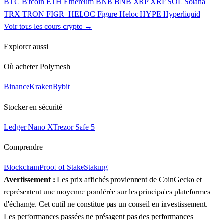
BTC
Bitcoin
ETH
Ethereum
BNB
BNB
XRP
XRP
SOL
Solana
TRX
TRON
FIGR_HELOC
Figure Heloc
HYPE
Hyperliquid
Voir tous les cours crypto →
Explorer aussi
Où acheter Polymesh
Binance
Kraken
Bybit
Stocker en sécurité
Ledger Nano X
Trezor Safe 5
Comprendre
Blockchain
Proof of Stake
Staking
Avertissement :
Les prix affichés proviennent de CoinGecko et
représentent une moyenne pondérée sur les principales plateformes
d'échange. Cet outil ne constitue pas un conseil en investissement.
Les performances passées ne présagent pas des performances