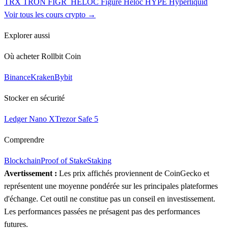
TRX
TRON
FIGR_HELOC
Figure Heloc
HYPE
Hyperliquid
Voir tous les cours crypto →
Explorer aussi
Où acheter Rollbit Coin
Binance
Kraken
Bybit
Stocker en sécurité
Ledger Nano X
Trezor Safe 5
Comprendre
Blockchain
Proof of Stake
Staking
Avertissement :
Les prix affichés proviennent de CoinGecko et
représentent une moyenne pondérée sur les principales plateformes
d'échange. Cet outil ne constitue pas un conseil en investissement.
Les performances passées ne présagent pas des performances
futures.