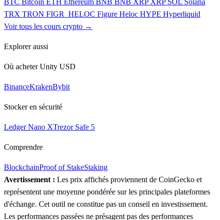
BTC
Bitcoin
ETH
Ethereum
BNB
BNB
XRP
XRP
SOL
Solana
TRX
TRON
FIGR_HELOC
Figure Heloc
HYPE
Hyperliquid
Voir tous les cours crypto →
Explorer aussi
Où acheter Unity USD
Binance
Kraken
Bybit
Stocker en sécurité
Ledger Nano X
Trezor Safe 5
Comprendre
Blockchain
Proof of Stake
Staking
Avertissement :
Les prix affichés proviennent de CoinGecko et
représentent une moyenne pondérée sur les principales plateformes
d'échange. Cet outil ne constitue pas un conseil en investissement.
Les performances passées ne présagent pas des performances