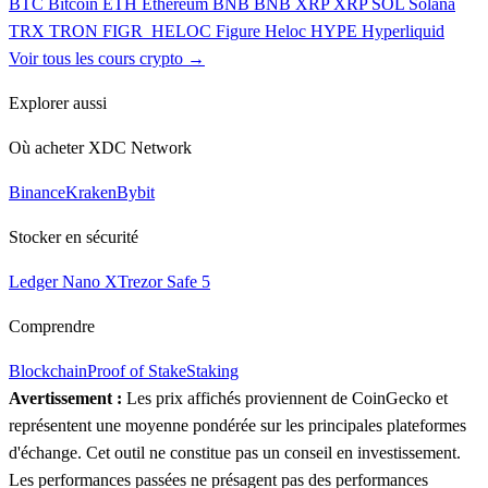
BTC
Bitcoin
ETH
Ethereum
BNB
BNB
XRP
XRP
SOL
Solana
TRX
TRON
FIGR_HELOC
Figure Heloc
HYPE
Hyperliquid
Voir tous les cours crypto →
Explorer aussi
Où acheter XDC Network
Binance
Kraken
Bybit
Stocker en sécurité
Ledger Nano X
Trezor Safe 5
Comprendre
Blockchain
Proof of Stake
Staking
Avertissement :
Les prix affichés proviennent de CoinGecko et
représentent une moyenne pondérée sur les principales plateformes
d'échange. Cet outil ne constitue pas un conseil en investissement.
Les performances passées ne présagent pas des performances