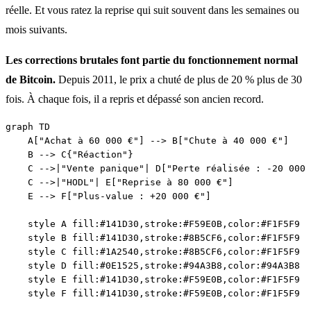
réelle. Et vous ratez la reprise qui suit souvent dans les semaines ou
mois suivants.
Les corrections brutales font partie du fonctionnement normal
de Bitcoin.
Depuis 2011, le prix a chuté de plus de 20 % plus de 30
fois. À chaque fois, il a repris et dépassé son ancien record.
graph TD

    A["Achat à 60 000 €"] --> B["Chute à 40 000 €"]

    B --> C{"Réaction"}

    C -->|"Vente panique"| D["Perte réalisée : -20 000 
    C -->|"HODL"| E["Reprise à 80 000 €"]

    E --> F["Plus-value : +20 000 €"]

    style A fill:#141D30,stroke:#F59E0B,color:#F1F5F9

    style B fill:#141D30,stroke:#8B5CF6,color:#F1F5F9

    style C fill:#1A2540,stroke:#8B5CF6,color:#F1F5F9

    style D fill:#0E1525,stroke:#94A3B8,color:#94A3B8

    style E fill:#141D30,stroke:#F59E0B,color:#F1F5F9
