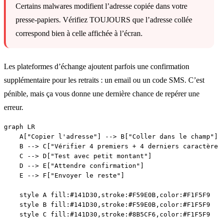
Certains malwares modifient l’adresse copiée dans votre
presse-papiers. Vérifiez TOUJOURS que l’adresse collée
correspond bien à celle affichée à l’écran.
Les plateformes d’échange ajoutent parfois une confirmation
supplémentaire pour les retraits : un email ou un code SMS. C’est
pénible, mais ça vous donne une dernière chance de repérer une
erreur.
graph LR

    A["Copier l'adresse"] --> B["Coller dans le champ"]

    B --> C["Vérifier 4 premiers + 4 derniers caractère
    C --> D["Test avec petit montant"]

    D --> E["Attendre confirmation"]

    E --> F["Envoyer le reste"]

    style A fill:#141D30,stroke:#F59E0B,color:#F1F5F9

    style B fill:#141D30,stroke:#F59E0B,color:#F1F5F9

    style C fill:#141D30,stroke:#8B5CF6,color:#F1F5F9
