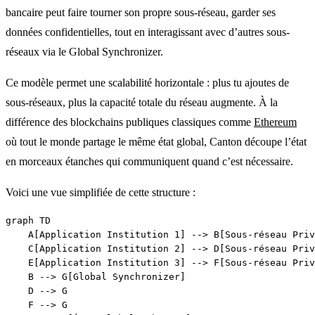
bancaire peut faire tourner son propre sous-réseau, garder ses
données confidentielles, tout en interagissant avec d’autres sous-
réseaux via le Global Synchronizer.
Ce modèle permet une scalabilité horizontale : plus tu ajoutes de
sous-réseaux, plus la capacité totale du réseau augmente. À la
différence des blockchains publiques classiques comme
Ethereum
où tout le monde partage le même état global, Canton découpe l’état
en morceaux étanches qui communiquent quand c’est nécessaire.
Voici une vue simplifiée de cette structure :
graph TD

    A[Application Institution 1] --> B[Sous-réseau Priv
    C[Application Institution 2] --> D[Sous-réseau Priv
    E[Application Institution 3] --> F[Sous-réseau Priv
    B --> G[Global Synchronizer]

    D --> G

    F --> G
