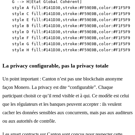
    G --> H[État Global Cohérent]

    style A fill:#141D30,stroke:#F59E0B,color:#F1F5F9

    style C fill:#141D30,stroke:#F59E0B,color:#F1F5F9

    style E fill:#141D30,stroke:#F59E0B,color:#F1F5F9

    style B fill:#141D30,stroke:#F59E0B,color:#F1F5F9

    style D fill:#141D30,stroke:#F59E0B,color:#F1F5F9

    style F fill:#141D30,stroke:#F59E0B,color:#F1F5F9

    style G fill:#141D30,stroke:#F59E0B,color:#F1F5F9

La privacy configurable, pas la privacy totale
Un point important : Canton n’est pas une blockchain anonyme
façon Monero. La privacy est dite “configurable”. Chaque
participant choisit ce qu’il rend visible et à qui. Ce modèle est celui
que les régulateurs et les banques peuvent accepter : ils veulent
cacher les données sensibles aux concurrents, mais pas aux auditeurs
ou aux autorités de contrôle.
Les
smart contracts
sur Canton sont conçus pour respecter cette