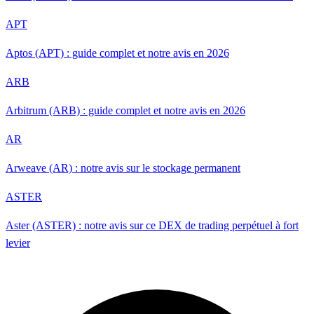
APT
Aptos (APT) : guide complet et notre avis en 2026
ARB
Arbitrum (ARB) : guide complet et notre avis en 2026
AR
Arweave (AR) : notre avis sur le stockage permanent
ASTER
Aster (ASTER) : notre avis sur ce DEX de trading perpétuel à fort
levier