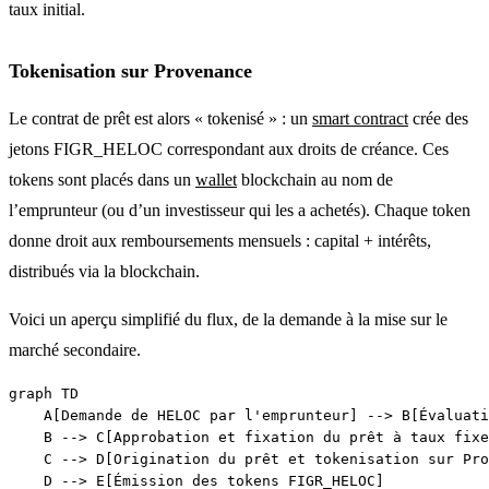
taux initial.
Tokenisation sur Provenance
Le contrat de prêt est alors « tokenisé » : un
smart contract
crée des
jetons FIGR_HELOC correspondant aux droits de créance. Ces
tokens sont placés dans un
wallet
blockchain au nom de
l’emprunteur (ou d’un investisseur qui les a achetés). Chaque token
donne droit aux remboursements mensuels : capital + intérêts,
distribués via la blockchain.
Voici un aperçu simplifié du flux, de la demande à la mise sur le
marché secondaire.
graph TD

    A[Demande de HELOC par l'emprunteur] --> B[Évaluati
    B --> C[Approbation et fixation du prêt à taux fixe
    C --> D[Origination du prêt et tokenisation sur Pro
    D --> E[Émission des tokens FIGR_HELOC]
