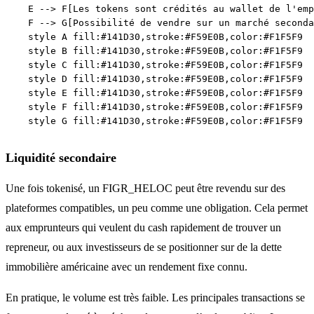
    E --> F[Les tokens sont crédités au wallet de l'emp
    F --> G[Possibilité de vendre sur un marché seconda
    style A fill:#141D30,stroke:#F59E0B,color:#F1F5F9

    style B fill:#141D30,stroke:#F59E0B,color:#F1F5F9

    style C fill:#141D30,stroke:#F59E0B,color:#F1F5F9

    style D fill:#141D30,stroke:#F59E0B,color:#F1F5F9

    style E fill:#141D30,stroke:#F59E0B,color:#F1F5F9

    style F fill:#141D30,stroke:#F59E0B,color:#F1F5F9

Liquidité secondaire
Une fois tokenisé, un FIGR_HELOC peut être revendu sur des
plateformes compatibles, un peu comme une obligation. Cela permet
aux emprunteurs qui veulent du cash rapidement de trouver un
repreneur, ou aux investisseurs de se positionner sur de la dette
immobilière américaine avec un rendement fixe connu.
En pratique, le volume est très faible. Les principales transactions se