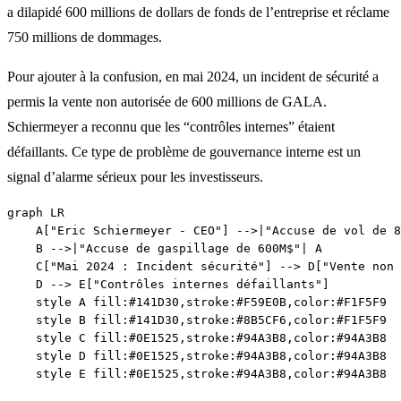
a dilapidé 600 millions de dollars de fonds de l’entreprise et réclame
750 millions de dommages.
Pour ajouter à la confusion, en mai 2024, un incident de sécurité a
permis la vente non autorisée de 600 millions de GALA.
Schiermeyer a reconnu que les “contrôles internes” étaient
défaillants. Ce type de problème de gouvernance interne est un
signal d’alarme sérieux pour les investisseurs.
graph LR

    A["Eric Schiermeyer - CEO"] -->|"Accuse de vol de 8
    B -->|"Accuse de gaspillage de 600M$"| A

    C["Mai 2024 : Incident sécurité"] --> D["Vente non 
    D --> E["Contrôles internes défaillants"]

    style A fill:#141D30,stroke:#F59E0B,color:#F1F5F9

    style B fill:#141D30,stroke:#8B5CF6,color:#F1F5F9

    style C fill:#0E1525,stroke:#94A3B8,color:#94A3B8

    style D fill:#0E1525,stroke:#94A3B8,color:#94A3B8
