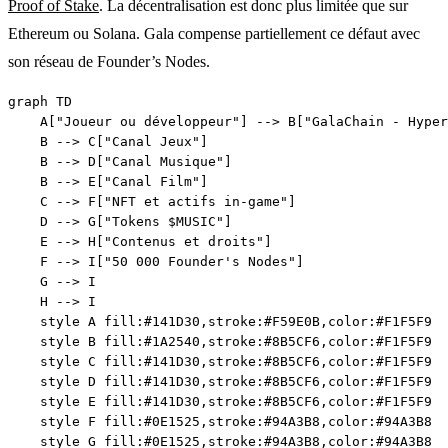
Proof of Stake
. La décentralisation est donc plus limitée que sur
Ethereum ou Solana. Gala compense partiellement ce défaut avec
son réseau de Founder’s Nodes.
graph TD

    A["Joueur ou développeur"] --> B["GalaChain - Hyper
    B --> C["Canal Jeux"]

    B --> D["Canal Musique"]

    B --> E["Canal Film"]

    C --> F["NFT et actifs in-game"]

    D --> G["Tokens $MUSIC"]

    E --> H["Contenus et droits"]

    F --> I["50 000 Founder's Nodes"]

    G --> I

    H --> I

    style A fill:#141D30,stroke:#F59E0B,color:#F1F5F9

    style B fill:#1A2540,stroke:#8B5CF6,color:#F1F5F9

    style C fill:#141D30,stroke:#8B5CF6,color:#F1F5F9

    style D fill:#141D30,stroke:#8B5CF6,color:#F1F5F9

    style E fill:#141D30,stroke:#8B5CF6,color:#F1F5F9

    style F fill:#0E1525,stroke:#94A3B8,color:#94A3B8

    style G fill:#0E1525,stroke:#94A3B8,color:#94A3B8
