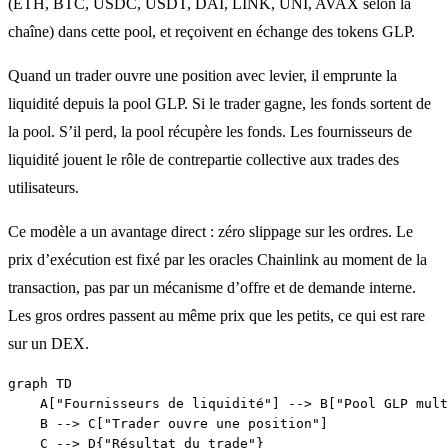
(ETH, BTC, USDC, USDT, DAI, LINK, UNI, AVAX selon la
chaîne) dans cette pool, et reçoivent en échange des tokens GLP.
Quand un trader ouvre une position avec levier, il emprunte la
liquidité depuis la pool GLP. Si le trader gagne, les fonds sortent de
la pool. S’il perd, la pool récupère les fonds. Les fournisseurs de
liquidité jouent le rôle de contrepartie collective aux trades des
utilisateurs.
Ce modèle a un avantage direct : zéro slippage sur les ordres. Le
prix d’exécution est fixé par les oracles Chainlink au moment de la
transaction, pas par un mécanisme d’offre et de demande interne.
Les gros ordres passent au même prix que les petits, ce qui est rare
sur un DEX.
graph TD

    A["Fournisseurs de liquidité"] --> B["Pool GLP mult
    B --> C["Trader ouvre une position"]

    C --> D{"Résultat du trade"}
