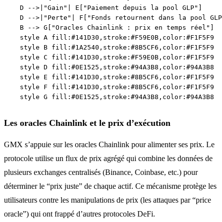
    D -->|"Gain"| E["Paiement depuis la pool GLP"]

    D -->|"Perte"| F["Fonds retournent dans la pool GLP
    B --> G["Oracles Chainlink : prix en temps réel"]

    style A fill:#141D30,stroke:#F59E0B,color:#F1F5F9

    style B fill:#1A2540,stroke:#8B5CF6,color:#F1F5F9

    style C fill:#141D30,stroke:#F59E0B,color:#F1F5F9

    style D fill:#0E1525,stroke:#94A3B8,color:#94A3B8

    style E fill:#141D30,stroke:#8B5CF6,color:#F1F5F9

    style F fill:#141D30,stroke:#8B5CF6,color:#F1F5F9

Les oracles Chainlink et le prix d’exécution
GMX s’appuie sur les oracles Chainlink pour alimenter ses prix. Le
protocole utilise un flux de prix agrégé qui combine les données de
plusieurs exchanges centralisés (Binance, Coinbase, etc.) pour
déterminer le “prix juste” de chaque actif. Ce mécanisme protège les
utilisateurs contre les manipulations de prix (les attaques par “price
oracle”) qui ont frappé d’autres protocoles DeFi.