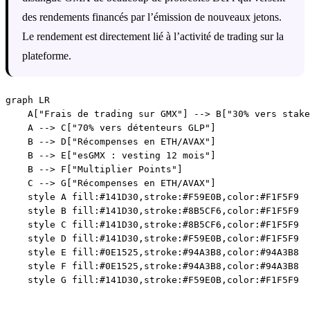
des rendements financés par l’émission de nouveaux jetons.
Le rendement est directement lié à l’activité de trading sur la
plateforme.
graph LR

    A["Frais de trading sur GMX"] --> B["30% vers stake
    A --> C["70% vers détenteurs GLP"]

    B --> D["Récompenses en ETH/AVAX"]

    B --> E["esGMX : vesting 12 mois"]

    B --> F["Multiplier Points"]

    C --> G["Récompenses en ETH/AVAX"]

    style A fill:#141D30,stroke:#F59E0B,color:#F1F5F9

    style B fill:#141D30,stroke:#8B5CF6,color:#F1F5F9

    style C fill:#141D30,stroke:#8B5CF6,color:#F1F5F9

    style D fill:#141D30,stroke:#F59E0B,color:#F1F5F9

    style E fill:#0E1525,stroke:#94A3B8,color:#94A3B8

    style F fill:#0E1525,stroke:#94A3B8,color:#94A3B8
