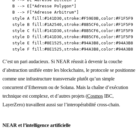
    B --> E["Adresse Polygon"]

    B --> F["Adresse Arbitrum"]

    style A fill:#141D30,stroke:#F59E0B,color:#F1F5F9

    style B fill:#1A2540,stroke:#8B5CF6,color:#F1F5F9

    style C fill:#141D30,stroke:#8B5CF6,color:#F1F5F9

    style D fill:#141D30,stroke:#8B5CF6,color:#F1F5F9

    style E fill:#0E1525,stroke:#94A3B8,color:#94A3B8

C’est un pari audacieux. Si NEAR réussit à devenir la couche
d’abstraction unifiée entre les blockchains, le protocole se positionne
comme une infrastructure transversale plutôt qu’un simple
concurrent d’Ethereum ou de Solana. Mais la chaîne d’exécution
technique est complexe, et d’autres projets (
Cosmos
IBC,
LayerZero) travaillent aussi sur l’interopérabilité cross-chain.
NEAR et l’intelligence artificielle