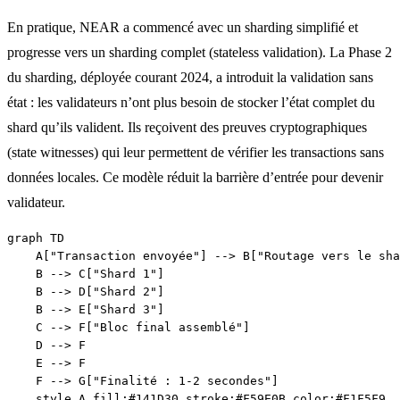
En pratique, NEAR a commencé avec un sharding simplifié et
progresse vers un sharding complet (stateless validation). La Phase 2
du sharding, déployée courant 2024, a introduit la validation sans
état : les validateurs n’ont plus besoin de stocker l’état complet du
shard qu’ils valident. Ils reçoivent des preuves cryptographiques
(state witnesses) qui leur permettent de vérifier les transactions sans
données locales. Ce modèle réduit la barrière d’entrée pour devenir
validateur.
graph TD

    A["Transaction envoyée"] --> B["Routage vers le sha
    B --> C["Shard 1"]

    B --> D["Shard 2"]

    B --> E["Shard 3"]

    C --> F["Bloc final assemblé"]

    D --> F

    E --> F

    F --> G["Finalité : 1-2 secondes"]

    style A fill:#141D30,stroke:#F59E0B,color:#F1F5F9
