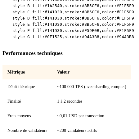
    style B fill:#1A2540,stroke:#8B5CF6,color:#F1F5F9

    style C fill:#141D30,stroke:#8B5CF6,color:#F1F5F9

    style D fill:#141D30,stroke:#8B5CF6,color:#F1F5F9

    style E fill:#141D30,stroke:#8B5CF6,color:#F1F5F9

    style F fill:#141D30,stroke:#F59E0B,color:#F1F5F9

Performances techniques
Métrique
Valeur
Débit théorique
~100 000 TPS (avec sharding complet)
Finalité
1 à 2 secondes
Frais moyens
~0,01 USD par transaction
Nombre de validateurs
~200 validateurs actifs