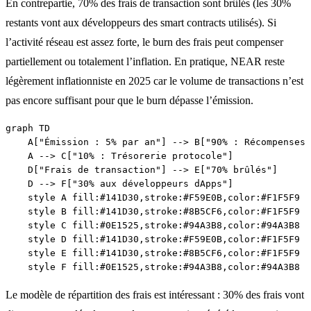
En contrepartie, 70% des frais de transaction sont brûlés (les 30%
restants vont aux développeurs des smart contracts utilisés). Si
l’activité réseau est assez forte, le burn des frais peut compenser
partiellement ou totalement l’inflation. En pratique, NEAR reste
légèrement inflationniste en 2025 car le volume de transactions n’est
pas encore suffisant pour que le burn dépasse l’émission.
graph TD

    A["Émission : 5% par an"] --> B["90% : Récompenses 
    A --> C["10% : Trésorerie protocole"]

    D["Frais de transaction"] --> E["70% brûlés"]

    D --> F["30% aux développeurs dApps"]

    style A fill:#141D30,stroke:#F59E0B,color:#F1F5F9

    style B fill:#141D30,stroke:#8B5CF6,color:#F1F5F9

    style C fill:#0E1525,stroke:#94A3B8,color:#94A3B8

    style D fill:#141D30,stroke:#F59E0B,color:#F1F5F9

    style E fill:#141D30,stroke:#8B5CF6,color:#F1F5F9

Le modèle de répartition des frais est intéressant : 30% des frais vont