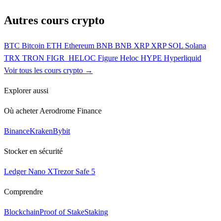
Autres cours crypto
BTC
Bitcoin
ETH
Ethereum
BNB
BNB
XRP
XRP
SOL
Solana
TRX
TRON
FIGR_HELOC
Figure Heloc
HYPE
Hyperliquid
Voir tous les cours crypto →
Explorer aussi
Où acheter Aerodrome Finance
Binance
Kraken
Bybit
Stocker en sécurité
Ledger Nano X
Trezor Safe 5
Comprendre
Blockchain
Proof of Stake
Staking