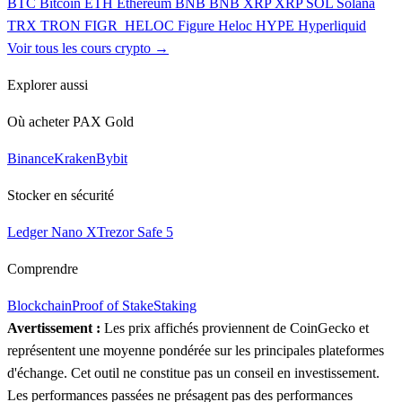
BTC
Bitcoin
ETH
Ethereum
BNB
BNB
XRP
XRP
SOL
Solana
TRX
TRON
FIGR_HELOC
Figure Heloc
HYPE
Hyperliquid
Voir tous les cours crypto →
Explorer aussi
Où acheter PAX Gold
Binance
Kraken
Bybit
Stocker en sécurité
Ledger Nano X
Trezor Safe 5
Comprendre
Blockchain
Proof of Stake
Staking
Avertissement :
Les prix affichés proviennent de CoinGecko et
représentent une moyenne pondérée sur les principales plateformes
d'échange. Cet outil ne constitue pas un conseil en investissement.
Les performances passées ne présagent pas des performances