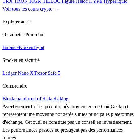
TRX
TRON
FIGR_HELOC
Figure Heloc
HYPE
Hyperliquid
Voir tous les cours crypto →
Explorer aussi
Où acheter Pump.fun
Binance
Kraken
Bybit
Stocker en sécurité
Ledger Nano X
Trezor Safe 5
Comprendre
Blockchain
Proof of Stake
Staking
Avertissement :
Les prix affichés proviennent de CoinGecko et
représentent une moyenne pondérée sur les principales plateformes
d'échange. Cet outil ne constitue pas un conseil en investissement.
Les performances passées ne présagent pas des performances
futures.