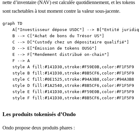
nette d’inventaire (NAV) est calculée quotidiennement, et les tokens
sont rachetables à tout moment contre la valeur sous-jacente.
graph TD

    A["Investisseur dépose USDC"] --> B["Entité juridiq
    B --> C["Achat de bons du Trésor US"]

    C --> D["Custody chez un dépositaire qualifié"]

    D --> E["Émission de tokens OUSG"]

    E --> F["Rendement distribué on-chain"]

    F --> A

    style A fill:#141D30,stroke:#F59E0B,color:#F1F5F9

    style B fill:#141D30,stroke:#8B5CF6,color:#F1F5F9

    style C fill:#0E1525,stroke:#94A3B8,color:#94A3B8

    style D fill:#1A2540,stroke:#8B5CF6,color:#F1F5F9

    style E fill:#141D30,stroke:#F59E0B,color:#F1F5F9

Les produits tokenisés d’Ondo
Ondo propose deux produits phares :