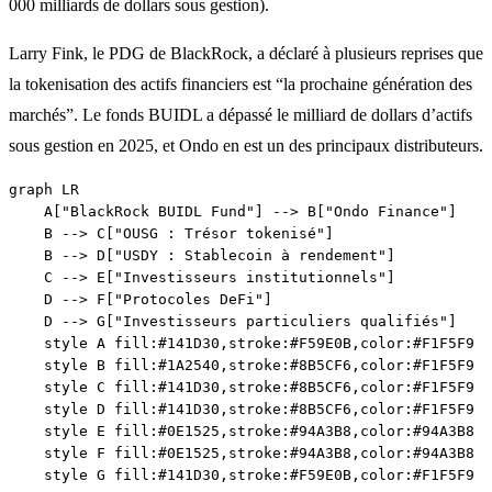
000 milliards de dollars sous gestion).
Larry Fink, le PDG de BlackRock, a déclaré à plusieurs reprises que
la tokenisation des actifs financiers est “la prochaine génération des
marchés”. Le fonds BUIDL a dépassé le milliard de dollars d’actifs
sous gestion en 2025, et Ondo en est un des principaux distributeurs.
graph LR

    A["BlackRock BUIDL Fund"] --> B["Ondo Finance"]

    B --> C["OUSG : Trésor tokenisé"]

    B --> D["USDY : Stablecoin à rendement"]

    C --> E["Investisseurs institutionnels"]

    D --> F["Protocoles DeFi"]

    D --> G["Investisseurs particuliers qualifiés"]

    style A fill:#141D30,stroke:#F59E0B,color:#F1F5F9

    style B fill:#1A2540,stroke:#8B5CF6,color:#F1F5F9

    style C fill:#141D30,stroke:#8B5CF6,color:#F1F5F9

    style D fill:#141D30,stroke:#8B5CF6,color:#F1F5F9

    style E fill:#0E1525,stroke:#94A3B8,color:#94A3B8

    style F fill:#0E1525,stroke:#94A3B8,color:#94A3B8
